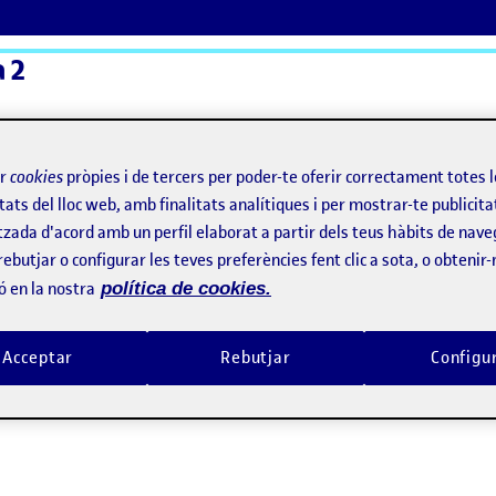
a 2
ActiFolios
Aj
ir
cookies
pròpies i de tercers per poder-te oferir correctament totes 
tats del lloc web, amb finalitats analítiques i per mostrar-te publicita
tzada d'acord amb un perfil elaborat a partir dels teus hàbits de nave
rebutjar o configurar les teves preferències fent clic a sota, o obtenir
ó en la nostra
política de cookies.
Acceptar
Rebutjar
Configu
cte fotogràfic