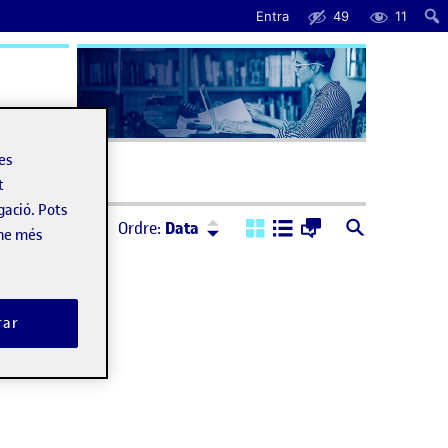
Entra
49
11
uda
les
t
gació. Pots
Ordre:
Descendent
Ordre:
Data
-ne més
rar