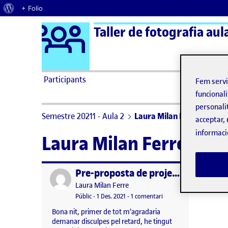
Quant al WordPress
+ Folio
Logo Ágora
Taller de fotografia aul
Saltar al contingut
Participants
Fem serv
funcionali
personali
Semestre 20211 - Aula 2
Laura Milan Ferre
acceptar, 
informaci
Laura Milan Ferre
Pre-proposta de projecte fotogràfic
Publicat per
Publicat per
Laura Milan Ferre
Visibilitat:
Data de publicació
a Pre-proposta de proje
Públic
-
1 Des. 2021
-
1 comentari
Bona nit, primer de tot m’agradaria
demanar disculpes pel retard, he tingut